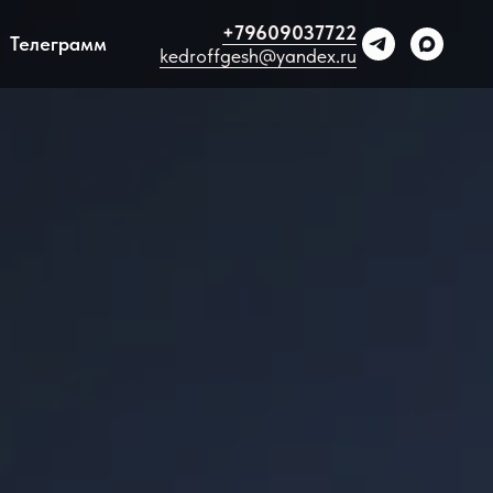
+79609037722
Телеграмм
kedroffgesh@yandex.ru