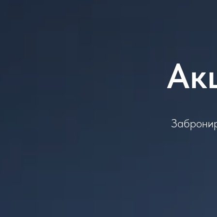
Ак
Забронир