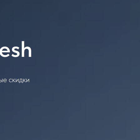
esh
ые скидки